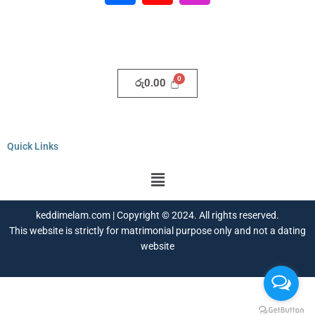
c
u
s
e
t
t
b
u
a
o
b
g
o
e
r
රු
0.00
k
a
m
Quick Links
Menu
keddimelam.com | Copyright © 2024. All rights reserved.
This website is strictly for matrimonial purpose only and not a dating
website